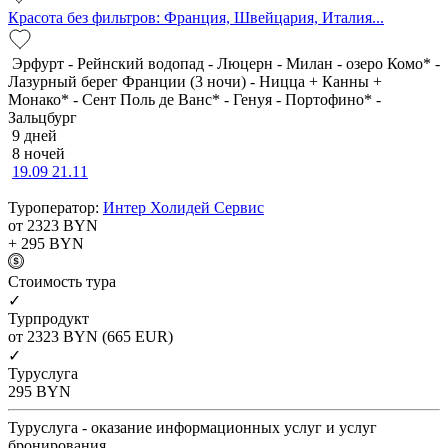
Красота без фильтров: Франция, Швейцария, Италия...
Эрфурт - Рейнский водопад - Люцерн - Милан - озеро Комо* -
Лазурный берег Франции (3 ночи) - Ницца + Канны +
Монако* - Сент Поль де Ванс* - Генуя - Портофино* -
Зальцбург
9 дней
8 ночей
19.09
21.11
Туроператор:
Интер Холидей Сервис
от 2323
BYN
+ 295
BYN
Cтоимость тура
✓
Турпродукт
от 2323
BYN
(665 EUR)
✓
Туруслуга
295
BYN
Туруслуга - оказание информационных услуг и услуг
бронирования.