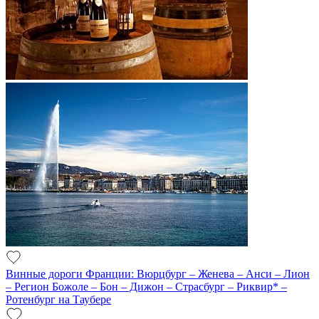
Винные дороги Франции: Вюрцбург – Женева – Анси – Лион
– Регион Божоле – Бон – Дижон – Страсбург – Риквир* –
Ротенбург на Таубере