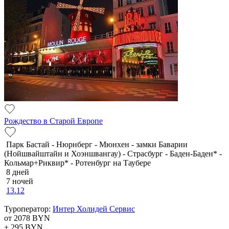
Рождество в Старой Европе
Парк Бастай - Нюрнберг - Мюнхен - замки Баварии
(Нойшвайштайн и Хоэншвангау) - Страсбург - Баден-Баден* -
Кольмар+Риквир* - Ротенбург на Таубере
8 дней
7 ночей
13.12
Туроператор:
Интер Холидей Сервис
от 2078
BYN
+ 295
BYN