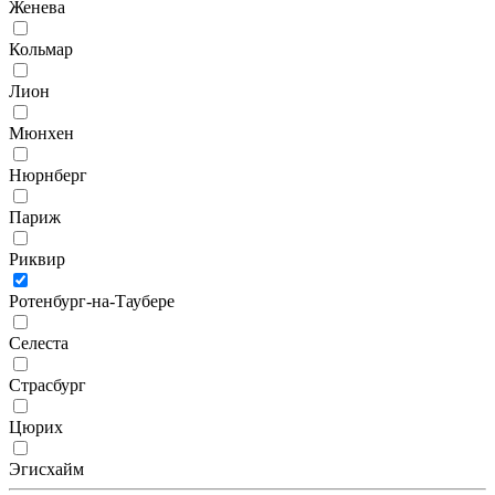
Женева
Кольмар
Лион
Мюнхен
Нюрнберг
Париж
Риквир
Ротенбург-на-Таубере
Селеста
Страсбург
Цюрих
Эгисхайм