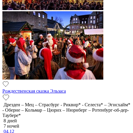
Рождественская сказка Эльзаса
Дрезден – Мец – Страсбург - Риквир* - Селеста* – Эгисхайм*
- Оберне – Кольмар – Цюрих – Нюрнберг – Ротенбург-об-дер-
Таубере*
8 дней
7 ночей
04.12