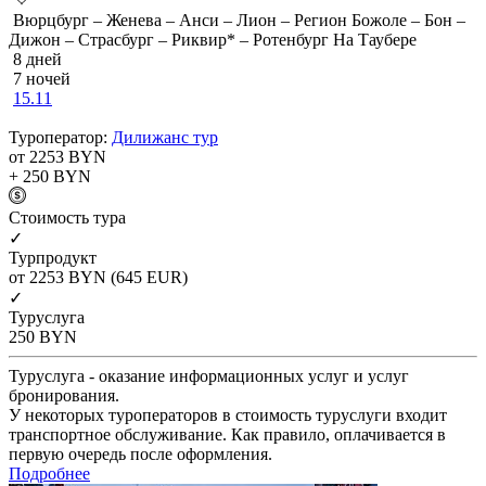
Вюрцбург – Женева – Анси – Лион – Регион Божоле – Бон –
Дижон – Страсбург – Риквир* – Ротенбург На Таубере
8 дней
7 ночей
15.11
Туроператор:
Дилижанс тур
от 2253
BYN
+ 250
BYN
Cтоимость тура
✓
Турпродукт
от 2253
BYN
(645 EUR)
✓
Туруслуга
250
BYN
Туруслуга - оказание информационных услуг и услуг
бронирования.
У некоторых туроператоров в стоимость туруслуги входит
транспортное обслуживание. Как правило, оплачивается в
первую очередь после оформления.
Подробнее