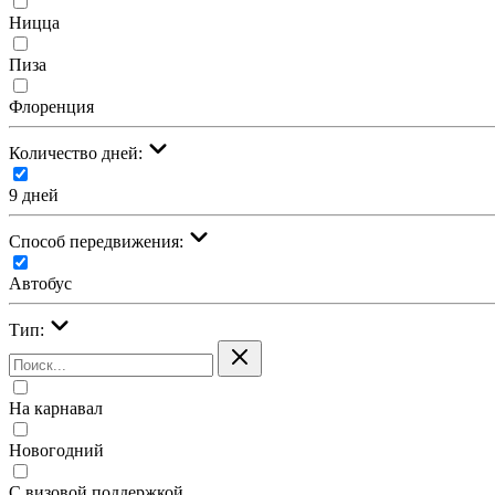
Ницца
Пиза
Флоренция
Количество дней:
9 дней
Cпособ передвижения:
Автобус
Тип:
На карнавал
Новогодний
С визовой поддержкой