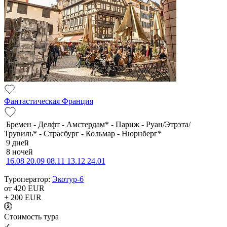
Фантастическая Франция
Бремен - Делфт - Амстердам* - Париж - Руан/Этрэта/
Трувиль* - Страсбург - Кольмар - Нюрнберг*
9 дней
8 ночей
16.08
20.09
08.11
13.12
24.01
Туроператор:
Экотур-6
от 420
EUR
+ 200
EUR
Cтоимость тура
✓