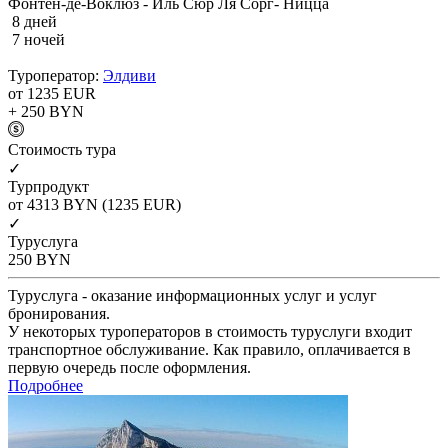
Фонтен-де-Воклюз - Иль Сюр Ля Сорг- Ницца
8 дней
7 ночей
Туроператор:
Элдиви
от 1235
EUR
+ 250
BYN
Cтоимость тура
✓
Турпродукт
от 4313
BYN
(1235 EUR)
✓
Туруслуга
250
BYN
Туруслуга - оказание информационных услуг и услуг
бронирования.
У некоторых туроператоров в стоимость туруслуги входит
транспортное обслуживание. Как правило, оплачивается в
первую очередь после оформления.
Подробнее