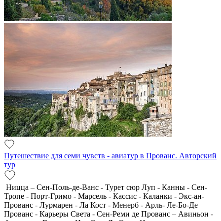
Путешествие для семи чувств - авиатур в Прованс. Авторский
тур
Ницца – Сен-Поль-де-Ванс - Турет сюр Луп - Канны - Сен-
Тропе - Порт-Гримо - Марсель - Кассис - Каланки - Экс-ан-
Прованс - Лурмарен - Ла Кост - Менерб - Арль- Ле-Бо-Де
Прованс - Карьеры Света - Сен-Реми де Прованс – Авиньон -