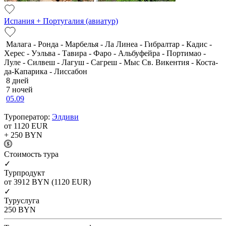
Испания + Португалия (авиатур)
Малага - Ронда - Марбелья - Ла Линеа - Гибралтар - Кадис -
Херес - Уэльва - Тавира - Фаро - Альбуфейра - Портимао -
Луле - Силвеш - Лагуш - Сагреш - Мыс Св. Викентия - Коста-
да-Капарика - Лиссабон
8 дней
7 ночей
05.09
Туроператор:
Элдиви
от 1120
EUR
+ 250
BYN
Cтоимость тура
✓
Турпродукт
от 3912
BYN
(1120 EUR)
✓
Туруслуга
250
BYN