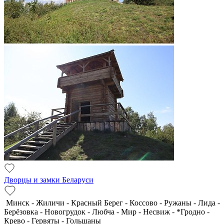
Дворцы и замки Беларуси
Минск - Жиличи - Красный Берег - Коссово - Ружаны - Лида -
Берёзовка - Новогрудок - Любча - Мир - Несвиж - *Гродно -
Крево - Гервяты - Гольшаны