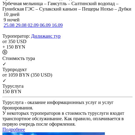
Урбечная мельница – Гамсутль – Салтинский водопад –
Гунибская ГЭС – Сулакский каньон – Пещеры Нохъо – Дубки
10 дней
9 ночей
25.08
29.08
02.09
06.09
16.09
Туроператор:
Дилижанс тур
от 350
USD
+ 150
BYN
Cтоимость тура
✓
Турпродукт
от 1059
BYN
(350 USD)
✓
Туруслуга
150
BYN
Туруслуга - оказание информационных услуг и услуг
бронирования.
У некоторых туроператоров в стоимость туруслуги входит
транспортное обслуживание. Как правило, оплачивается в
первую очередь после оформления.
Подробнее