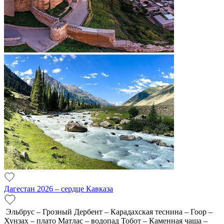
Дагестан 2026 – сердце Кавказа
Эльбрус – Грозный Дербент – Карадахская теснина – Гоор –
Хунзах – плато Матлас – водопад Тобот – Каменная чаша –