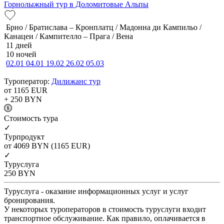
Горнолыжный тур в Доломитовые Альпы
Брно / Братислава – Кронплатц / Мадонна ди Кампильо /
Канацеи / Кампителло – Прага / Вена
11 дней
10 ночей
02.01
04.01
19.02
26.02
05.03
Туроператор:
Дилижанс тур
от 1165
EUR
+ 250
BYN
Cтоимость тура
✓
Турпродукт
от 4069
BYN
(1165 EUR)
✓
Туруслуга
250
BYN
Туруслуга - оказание информационных услуг и услуг
бронирования.
У некоторых туроператоров в стоимость туруслуги входит
транспортное обслуживание. Как правило, оплачивается в