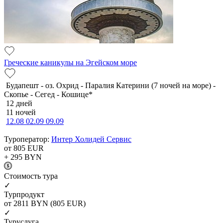
Греческие каникулы на Эгейском море
Будапешт - оз. Охрид - Паралия Катерини (7 ночей на море) -
Скопье - Сегед - Кошице*
12 дней
11 ночей
12.08
02.09
09.09
Туроператор:
Интер Холидей Сервис
от 805
EUR
+ 295
BYN
Cтоимость тура
✓
Турпродукт
от 2811
BYN
(805 EUR)
✓
Туруслуга