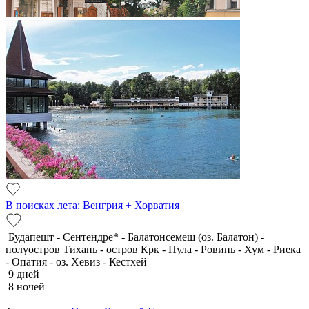
В поисках лета: Венгрия + Хорватия
Будапешт - Сентендре* - Балатонсемеш (оз. Балатон) -
полуостров Тихань - остров Крк - Пула - Ровинь - Хум - Риека
- Опатия - оз. Хевиз - Кестхей
9 дней
8 ночей