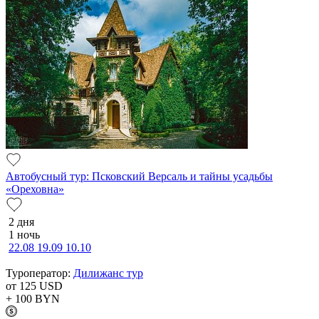
Автобусный тур: Псковский Версаль и тайны усадьбы
«Ореховна»
2 дня
1 ночь
22.08
19.09
10.10
Туроператор:
Дилижанс тур
от 125
USD
+ 100
BYN