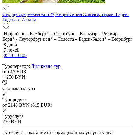
Сердце средневековой Франции: вина Эльзаса, термы Баден-
Бадена и Альпы
Нюрнберг – Бамберг* – Страсбург – Кольмар – Риквир –
Берн* - Лаутербруннен* – Селеста – Баден-Баден* – Вюрцбург
8 дней
7 ночей
05.10
16.05
Туроператор:
Дилижанс тур
от 615
EUR
+ 250
BYN
Cтоимость тура
✓
Турпродукт
от 2148
BYN
(615 EUR)
✓
Туруслуга
250
BYN
Туруслуга - оказание информационных услуг и услуг