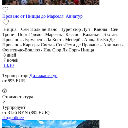
Прованс от Ниццы до Марселя. Авиатур
Ницца – Сен-Поль-де-Ванс - Турет сюр Луп - Канны - Сен-
Тропе - Порт-Гримо - Марсель - Кассис - Каланки - Экс-ан-
Прованс - Лурмарен - Ла Кост - Менерб - Арль- Ле-Бо-Де
Прованс - Карьеры Света - Сен-Реми де Прованс – Авиньон -
Фонтен-де-Воклюз - Иль Сюр Ля Сорг- Ницца
8 дней
7 ночей
13.10
Туроператор:
Дилижанс тур
от 895
EUR
Cтоимость тура
✓
Турпродукт
от 3126
BYN
(895 EUR)
Подробнее