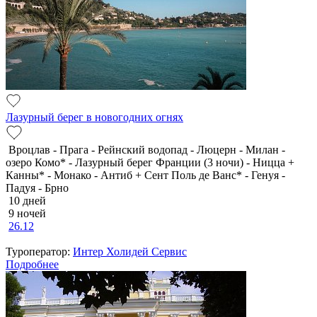
Лазурный берег в новогодних огнях
Вроцлав - Прага - Рейнский водопад - Люцерн - Милан -
озеро Комо* - Лазурный берег Франции (3 ночи) - Ницца +
Канны* - Монако - Антиб + Сент Поль де Ванс* - Генуя -
Падуя - Брно
10 дней
9 ночей
26.12
Туроператор:
Интер Холидей Сервис
Подробнее