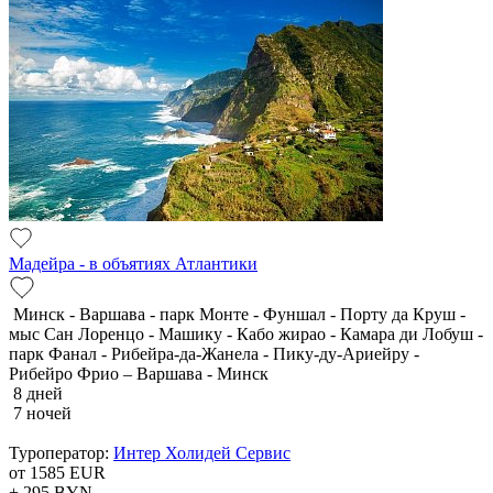
Мадейра - в объятиях Атлантики
Минск - Варшава - парк Монте - Фуншал - Порту да Круш -
мыс Сан Лоренцо - Машику - Кабо жирао - Камара ди Лобуш -
парк Фанал - Рибейра-да-Жанела - Пику-ду-Ариейру -
Рибейро Фрио – Варшава - Минск
8 дней
7 ночей
Туроператор:
Интер Холидей Сервис
от 1585
EUR
+ 295
BYN