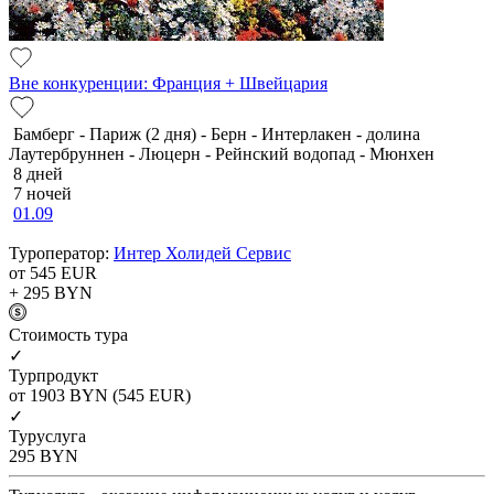
Вне конкуренции: Франция + Швейцария
Бамберг - Париж (2 дня) - Берн - Интерлакен - долина
Лаутербруннен - Люцерн - Рейнский водопад - Мюнхен
8 дней
7 ночей
01.09
Туроператор:
Интер Холидей Сервис
от 545
EUR
+ 295
BYN
Cтоимость тура
✓
Турпродукт
от 1903
BYN
(545 EUR)
✓
Туруслуга
295
BYN