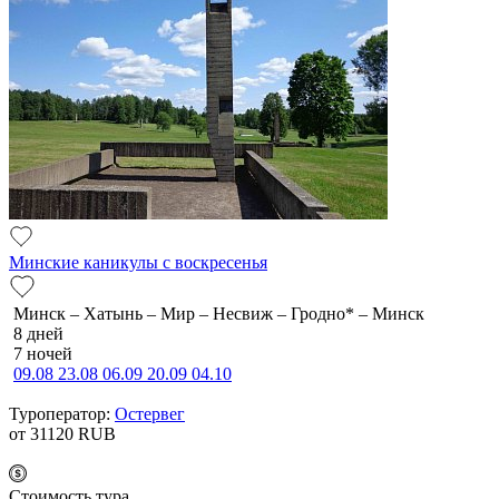
Минские каникулы с воскресенья
Минск – Хатынь – Мир – Несвиж – Гродно* – Минск
8 дней
7 ночей
09.08
23.08
06.09
20.09
04.10
Туроператор:
Остервег
от 31120
RUB
Cтоимость тура