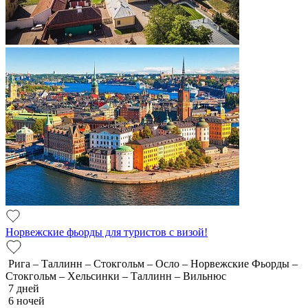
Норвежские фьорды для туристов с визой!
Рига – Таллинн – Стокгольм – Осло – Норвежские Фьорды –
Стокгольм – Хельсинки – Таллинн – Вильнюс
7 дней
6 ночей