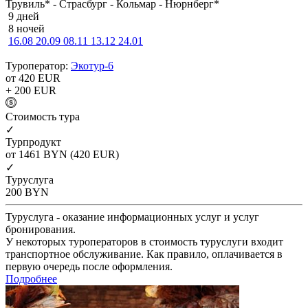
Трувиль* - Страсбург - Кольмар - Нюрнберг*
9 дней
8 ночей
16.08
20.09
08.11
13.12
24.01
Туроператор:
Экотур-6
от 420
EUR
+ 200
EUR
Cтоимость тура
✓
Турпродукт
от 1461
BYN
(420 EUR)
✓
Туруслуга
200
BYN
Туруслуга - оказание информационных услуг и услуг
бронирования.
У некоторых туроператоров в стоимость туруслуги входит
транспортное обслуживание. Как правило, оплачивается в
первую очередь после оформления.
Подробнее