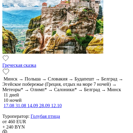
Греческая сказка
Минск → Польша → Словакия → Будапешт → Белград →
Эгейское побережье (Греция, отдых на море 7 ночей) →
Метеоры* → Олимп* → Салоники* → Белград → Минск
11 дней
10 ночей
17.08
31.08
14.09
28.09
12.10
Туроператор:
Голубая птица
от 460
EUR
+ 240
BYN