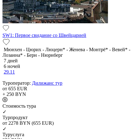
SW1: Первое свидание со Швейцарией
Мюнхен - Цюрих - Люцерн* - Женева - Монтрё* - Вевей* -
Лозанна* - Берн - Нюрнберг
7 дней
6 ночей
29.11
Туроператор:
Дилижанс тур
от 655
EUR
+ 250
BYN
Cтоимость тура
✓
Турпродукт
от 2278
BYN
(655 EUR)
✓
Туруслуга