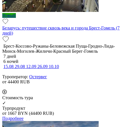
Новый
Беларусь: путешествие сквозь века и города Брест-Гомель (7
дней)
Брест-Коссово-Ружаны-Беловежская Пуща-Гродно-Лида-
Минск-Могилев-Жиличи-Красный Берег-Гомель
7 дней
6 ночей
15.08
29.08
12.09
26.09
10.10
Туроператор:
Остервег
от 44400
RUB
Cтоимость тура
✓
Турпродукт
от 1667
BYN
(44400 RUB)
Подробнее