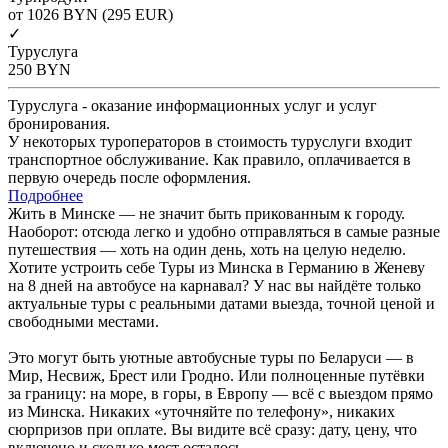
от 1026
BYN
(295 EUR)
✓
Туруслуга
250
BYN
Туруслуга - оказание информационных услуг и услуг
бронирования.
У некоторых туроператоров в стоимость туруслуги входит
транспортное обслуживание. Как правило, оплачивается в
первую очередь после оформления.
Подробнее
Жить в Минске — не значит быть прикованным к городу.
Наоборот: отсюда легко и удобно отправляться в самые разные
путешествия — хоть на один день, хоть на целую неделю.
Хотите устроить себе Туры из Минска в Германию в Женеву
на 8 дней на автобусе на карнавал? У нас вы найдёте только
актуальные туры с реальными датами выезда, точной ценой и
свободными местами.
Это могут быть уютные автобусные туры по Беларуси — в
Мир, Несвиж, Брест или Гродно. Или полноценные путёвки
за границу: на море, в горы, в Европу — всё с выездом прямо
из Минска. Никаких «уточняйте по телефону», никаких
сюрпризов при оплате. Вы видите всё сразу: дату, цену, что
включено и сколько мест осталось.