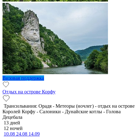
Визовая поддержка
Отдых на острове Корфу
Трансильвания: Орадя - Метеоры (ночлег) - отдых на острове
Королей Корфу - Салоники - Дунайские котлы - Голова
Децебала
13 дней
12 ночей
10.08
24.08
14.09