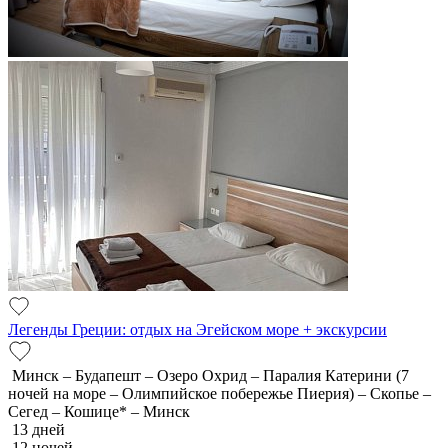
Легенды Греции: отдых на Эгейском море + экскурсии
Минск – Будапешт – Озеро Охрид – Паралия Катерини (7
ночей на море – Олимпийское побережье Пиерия) – Скопье –
Сегед – Кошице* – Минск
13 дней
12 ночей