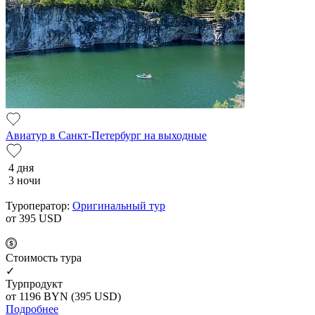
Авиатур в Санкт-Петербург на выходные
4 дня
3 ночи
Туроператор:
Оригинальный тур
от 395
USD
Cтоимость тура
✓
Турпродукт
от 1196
BYN
(395 USD)
Подробнее