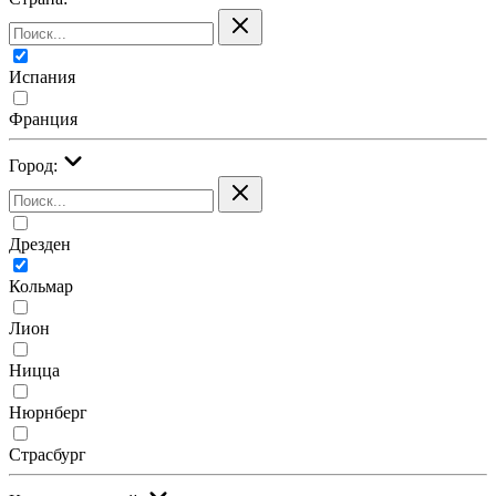
Испания
Франция
Город:
Дрезден
Кольмар
Лион
Ницца
Нюрнберг
Страсбург