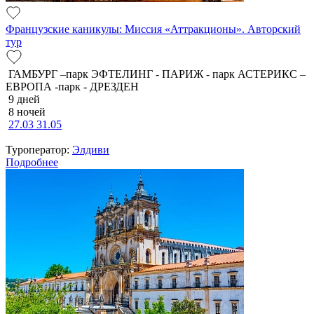
Французские каникулы: Миссия «Аттракционы». Авторский
тур
ГАМБУРГ –парк ЭФТЕЛИНГ - ПАРИЖ - парк АСТЕРИКС –
ЕВРОПА -парк - ДРЕЗДЕН
9 дней
8 ночей
27.03
31.05
Туроператор:
Элдиви
Подробнее