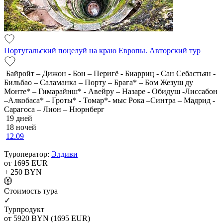
Португальский поцелуй на краю Европы. Авторский тур
Байройт – Дижон - Бон – Перигё - Биарриц - Сан Себастьян -
Бильбао – Саламанка – Порту – Брага* – Бом Жезуш ду
Монте* – Гимарайнш* - Авейру – Назаре - Обидуш -Лиссабон
–Алкобаса* – Гроты* - Томар*- мыс Рока –Синтра – Мадрид -
Сарагоса – Лион – Нюрнберг
19 дней
18 ночей
12.09
Туроператор:
Элдиви
от 1695
EUR
+ 250
BYN
Cтоимость тура
✓
Турпродукт
от 5920
BYN
(1695 EUR)