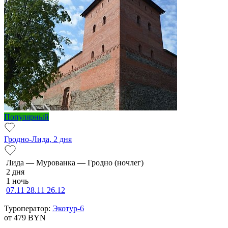
Популярный
Гродно-Лида, 2 дня
Ли­да — Мурованка — Грод­но (ночлег)
2 дня
1 ночь
07.11
28.11
26.12
Туроператор:
Экотур-6
от 479
BYN