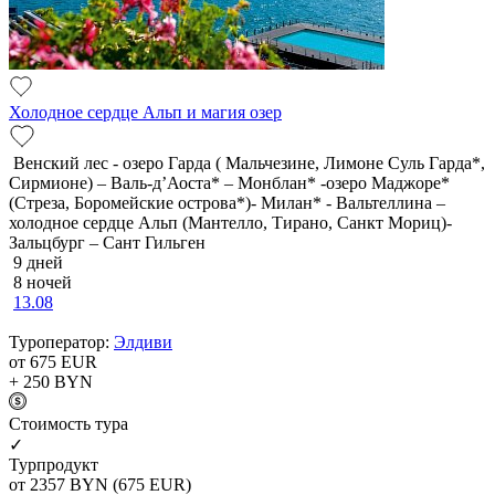
Холодное сердце Альп и магия озер
Венский лес - озеро Гарда ( Мальчезине, Лимоне Суль Гарда*,
Сирмионе) – Валь-д’Аоста* – Монблан* -озеро Маджоре*
(Стреза, Боромейские острова*)- Милан* - Вальтеллина –
холодное сердце Альп (Мантелло, Тирано, Санкт Мориц)-
Зальцбург – Сант Гильген
9 дней
8 ночей
13.08
Туроператор:
Элдиви
от 675
EUR
+ 250
BYN
Cтоимость тура
✓
Турпродукт
от 2357
BYN
(675 EUR)