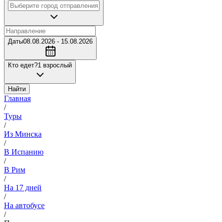
Даты
08.08.2026 - 15.08.2026
Кто едет?
1 взрослый
Найти
Главная
/
Туры
/
Из Минска
/
В Испанию
/
В Рим
/
На 17 дней
/
На автобусе
/