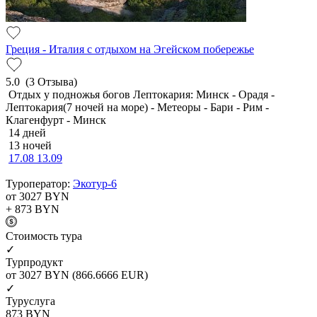
Греция - Италия с отдыхом на Эгейском побережье
5.0
(3 Отзыва)
Отдых у подножья богов Лептокария: Минск - Орадя -
Лептокария(7 ночей на море) - Метеоры - Бари - Рим -
Клагенфурт - Минск
14 дней
13 ночей
17.08
13.09
Туроператор:
Экотур-6
от 3027
BYN
+ 873
BYN
Cтоимость тура
✓
Турпродукт
от 3027
BYN
(866.6666 EUR)
✓
Туруслуга
873
BYN