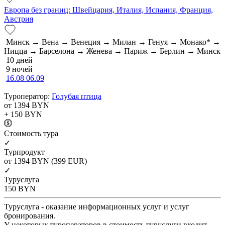
Европа без границ: Швейцария, Италия, Испания, Франция,
Австрия
Минск → Вена → Венеция → Милан → Генуя → Монако* →
Ницца → Барселона → Женева → Париж → Берлин → Минск
10 дней
9 ночей
16.08
06.09
Туроператор:
Голубая птица
от 1394
BYN
+ 150
BYN
Cтоимость тура
✓
Турпродукт
от 1394
BYN
(399 EUR)
✓
Туруслуга
150
BYN
Туруслуга - оказание информационных услуг и услуг
бронирования.
У некоторых туроператоров в стоимость туруслуги входит