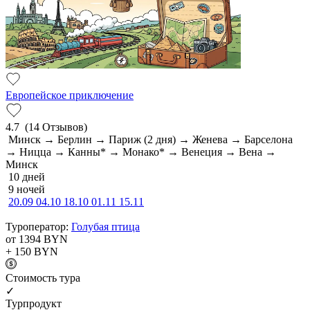
Европейское приключение
4.7
(14 Отзывов)
Минск → Берлин → Париж (2 дня) → Женева → Барселона
→ Ницца → Канны* → Монако* → Венеция → Вена →
Минск
10 дней
9 ночей
20.09
04.10
18.10
01.11
15.11
Туроператор:
Голубая птица
от 1394
BYN
+ 150
BYN
Cтоимость тура
✓
Турпродукт