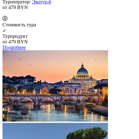
Туроператор:
Экотур-6
от 479
BYN
Cтоимость тура
✓
Турпродукт
от 479
BYN
Подробнее