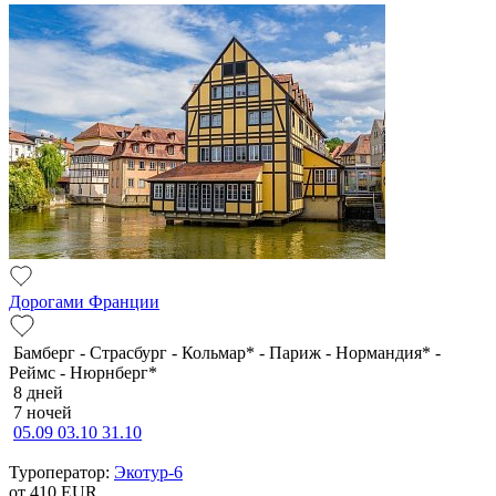
Дорогами Франции
Бамберг - Страсбург - Кольмар* - Париж - Нормандия* -
Реймс - Нюрнберг*
8 дней
7 ночей
05.09
03.10
31.10
Туроператор:
Экотур-6
от 410
EUR