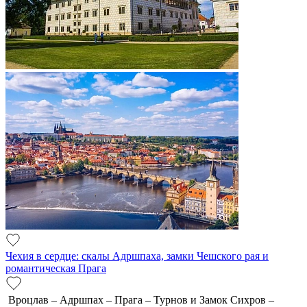
Чехия в сердце: скалы Адршпаха, замки Чешского рая и
романтическая Прага
Вроцлав – Адршпах – Прага – Турнов и Замок Сихров –