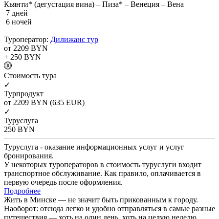
Кьянти* (дегустация вина) – Пиза* – Венеция – Вена
7 дней
6 ночей
Туроператор:
Дилижанс тур
от 2209
BYN
+ 250
BYN
Cтоимость тура
✓
Турпродукт
от 2209
BYN
(635 EUR)
✓
Туруслуга
250
BYN
Туруслуга - оказание информационных услуг и услуг
бронирования.
У некоторых туроператоров в стоимость туруслуги входит
транспортное обслуживание. Как правило, оплачивается в
первую очередь после оформления.
Подробнее
Жить в Минске — не значит быть прикованным к городу.
Наоборот: отсюда легко и удобно отправляться в самые разные
путешествия — хоть на один день, хоть на целую неделю.