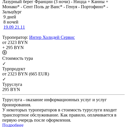
Лазурный берег Франции (3 ночи) - Ницца + Канны +
Монако* - Сент Поль де Ванс* - Генуя - Портофино* -
Зальцбург
9 дней
8 ночей
19.09
21.11
Туроператор:
Интер Холидей Сервис
от 2323
BYN
+ 295
BYN
Cтоимость тура
✓
Турпродукт
от 2323
BYN
(665 EUR)
✓
Туруслуга
295
BYN
Туруслуга - оказание информационных услуг и услуг
бронирования.
У некоторых туроператоров в стоимость туруслуги входит
транспортное обслуживание. Как правило, оплачивается в
первую очередь после оформления.
Подробнее