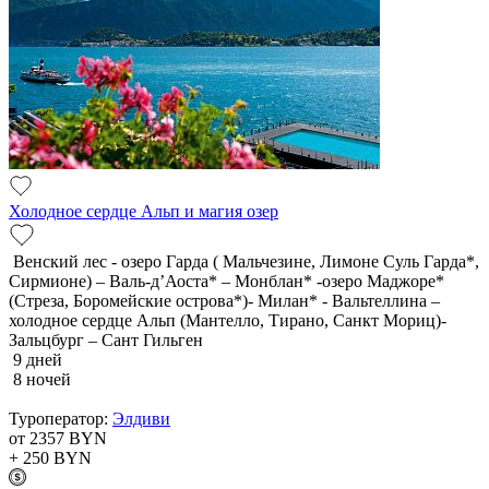
Холодное сердце Альп и магия озер
Венский лес - озеро Гарда ( Мальчезине, Лимоне Суль Гарда*,
Сирмионе) – Валь-д’Аоста* – Монблан* -озеро Маджоре*
(Стреза, Боромейские острова*)- Милан* - Вальтеллина –
холодное сердце Альп (Мантелло, Тирано, Санкт Мориц)-
Зальцбург – Сант Гильген
9 дней
8 ночей
Туроператор:
Элдиви
от 2357
BYN
+ 250
BYN