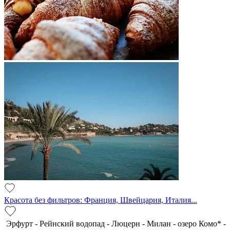
Красота без фильтров: Франция, Швейцария, Италия...
Эрфурт - Рейнский водопад - Люцерн - Милан - озеро Комо* -