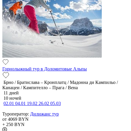
Горнолыжный тур в Доломитовые Альпы
Брно / Братислава – Кронплатц / Мадонна ди Кампильо /
Канацеи / Кампителло – Прага / Вена
11 дней
10 ночей
02.01
04.01
19.02
26.02
05.03
Туроператор:
Дилижанс тур
от 4069
BYN
+ 250
BYN