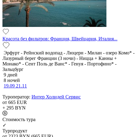
Красота без фильтров: Франция, Швейцария, Италия...
Эрфурт - Рейнский водопад - Люцерн - Милан - озеро Комо* -
Лазурный берег Франции (3 ночи) - Ницца + Канны +
Монако* - Сент Поль де Ванс* - Генуя - Портофино* -
Зальцбург
9 дней
8 ночей
19.09
21.11
Туроператор:
Интер Холидей Сервис
от 665
EUR
+ 295
BYN
Cтоимость тура
✓
Турпродукт
от 2323
BYN
(665 EUR)