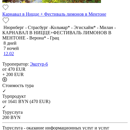
Карнавал в Ницце + Фестиваль лимонов в Ментоне
Нюрнберг - Страсбург -Кольмар* - Эгисхайм* - Милан -
КАРНАВАЛ В НИЦЦЕ+ФЕСТИВАЛЬ ЛИМОНОВ В
МЕНТОНЕ - Верона* - Грац
8 дней
7 ночей
12.02
Туроператор:
Экотур-6
от 470
EUR
+ 200
EUR
Cтоимость тура
✓
Турпродукт
от 1641
BYN
(470 EUR)
✓
Туруслуга
200
BYN
Туруслуга - оказание информационных услуг и услуг