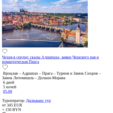
Чехия в сердце: скалы Адршпаха, замки Чешского рая и
романтическая Прага
Вроцлав – Адршпах – Прага – Турнов и Замок Сихров –
Замок Литомишль – Дольни-Морава
6 дней
5 ночей
05.09
Туроператор:
Дилижанс тур
от 345
EUR
+ 150
BYN