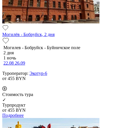
Могилёв - Бобруйск, 2 дня
Мо­ги­лев - Бобруйск - Буй­нич­ское по­ле
2 дня
1 ночь
22.08
26.09
Туроператор:
Экотур-6
от 455
BYN
Cтоимость тура
✓
Турпродукт
от 455
BYN
Подробнее