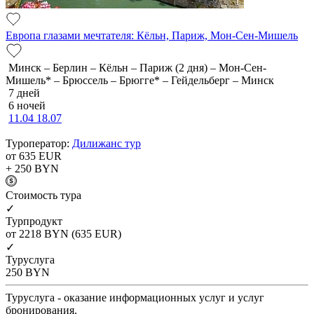
Европа глазами мечтателя: Кёльн, Париж, Мон-Сен-Мишель
Минск – Берлин – Кёльн – Париж (2 дня) – Мон-Сен-
Мишель* – Брюссель – Брюгге* – Гейдельберг – Минск
7 дней
6 ночей
11.04
18.07
Туроператор:
Дилижанс тур
от 635
EUR
+ 250
BYN
Cтоимость тура
✓
Турпродукт
от 2218
BYN
(635 EUR)
✓
Туруслуга
250
BYN
Туруслуга - оказание информационных услуг и услуг
бронирования.