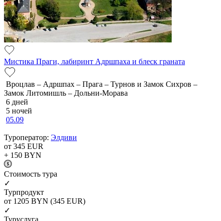
Мистика Праги, лабиринт Адршпаха и блеск граната
Вроцлав – Адршпах – Прага – Турнов и Замок Сихров –
Замок Литомишль – Дольни-Морава
6 дней
5 ночей
05.09
Туроператор:
Элдиви
от 345
EUR
+ 150
BYN
Cтоимость тура
✓
Турпродукт
от 1205
BYN
(345 EUR)
✓
Туруслуга