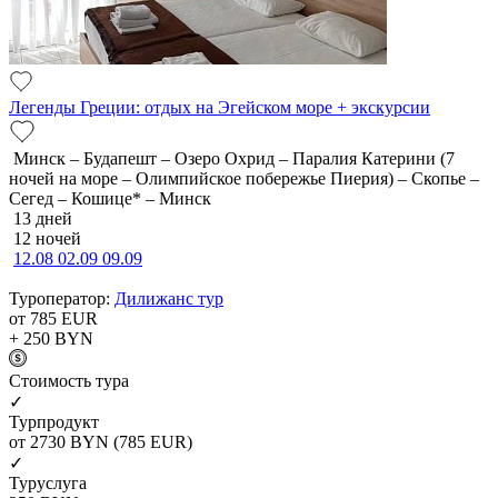
Легенды Греции: отдых на Эгейском море + экскурсии
Минск – Будапешт – Озеро Охрид – Паралия Катерини (7
ночей на море – Олимпийское побережье Пиерия) – Скопье –
Сегед – Кошице* – Минск
13 дней
12 ночей
12.08
02.09
09.09
Туроператор:
Дилижанс тур
от 785
EUR
+ 250
BYN
Cтоимость тура
✓
Турпродукт
от 2730
BYN
(785 EUR)
✓
Туруслуга