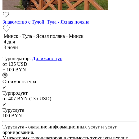
Знакомство с Тулой: Тула - Ясная поляна
Минск - Тула - Ясная поляна - Минск
4 дня
3 ночи
Туроператор:
Дилижанс тур
от 135
USD
+ 100
BYN
Cтоимость тура
✓
Турпродукт
от 407
BYN
(135 USD)
✓
Туруслуга
100
BYN
Туруслуга - оказание информационных услуг и услуг
бронирования.
У некоторых туроператоров в стоимость туруслуги входит