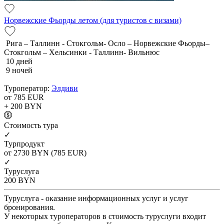
Норвежские Фьорды летом (для туристов с визами)
Рига – Таллинн - Стокгольм- Осло – Норвежские Фьорды–
Стокгольм – Хельсинки - Таллинн- Вильнюс
10 дней
9 ночей
Туроператор:
Элдиви
от 785
EUR
+ 200
BYN
Cтоимость тура
✓
Турпродукт
от 2730
BYN
(785 EUR)
✓
Туруслуга
200
BYN
Туруслуга - оказание информационных услуг и услуг
бронирования.
У некоторых туроператоров в стоимость туруслуги входит