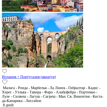
Испания + Португалия (авиатур)
Малага - Ронда - Марбелья - Ла Линеа - Гибралтар - Кадис -
Херес - Уэльва - Тавира - Фаро - Альбуфейра - Портимао -
Луле - Силвеш - Лагуш - Сагреш - Мыс Св. Викентия - Коста-
да-Капарика - Лиссабон
8 дней