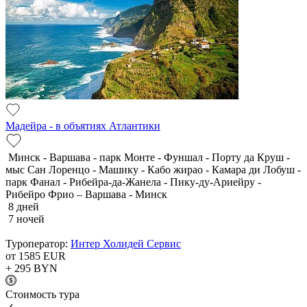
Мадейра - в объятиях Атлантики
Минск - Варшава - парк Монте - Фуншал - Порту да Круш -
мыс Сан Лоренцо - Машику - Кабо жирао - Камара ди Лобуш -
парк Фанал - Рибейра-да-Жанела - Пику-ду-Ариейру -
Рибейро Фрио – Варшава - Минск
8 дней
7 ночей
Туроператор:
Интер Холидей Сервис
от 1585
EUR
+ 295
BYN
Cтоимость тура