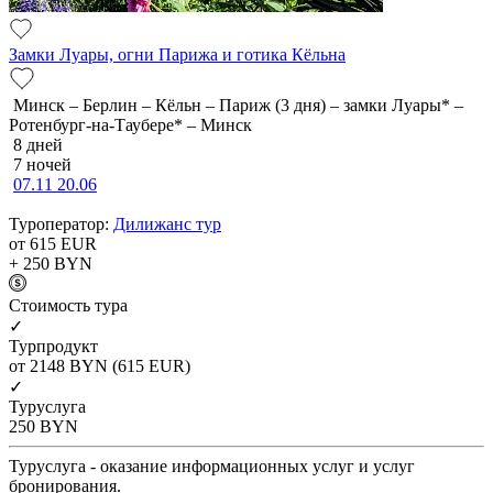
Замки Луары, огни Парижа и готика Кёльна
Минск – Берлин – Кёльн – Париж (3 дня) – замки Луары* –
Ротенбург-на-Таубере* – Минск
8 дней
7 ночей
07.11
20.06
Туроператор:
Дилижанс тур
от 615
EUR
+ 250
BYN
Cтоимость тура
✓
Турпродукт
от 2148
BYN
(615 EUR)
✓
Туруслуга
250
BYN
Туруслуга - оказание информационных услуг и услуг
бронирования.