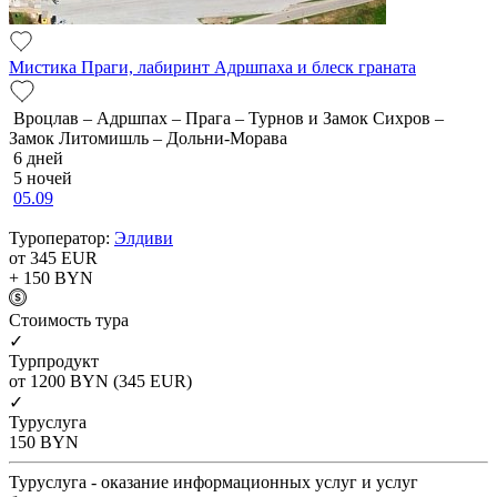
Мистика Праги, лабиринт Адршпаха и блеск граната
Вроцлав – Адршпах – Прага – Турнов и Замок Сихров –
Замок Литомишль – Дольни-Морава
6 дней
5 ночей
05.09
Туроператор:
Элдиви
от 345
EUR
+ 150
BYN
Cтоимость тура
✓
Турпродукт
от 1200
BYN
(345 EUR)
✓
Туруслуга
150
BYN
Туруслуга - оказание информационных услуг и услуг