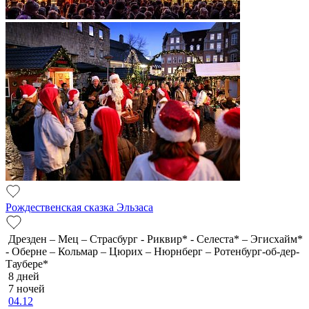
Рождественская сказка Эльзаса
Дрезден – Мец – Страсбург - Риквир* - Селеста* – Эгисхайм*
- Оберне – Кольмар – Цюрих – Нюрнберг – Ротенбург-об-дер-
Таубере*
8 дней
7 ночей
04.12