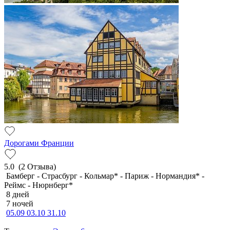
Дорогами Франции
5.0
(2 Отзыва)
Бамберг - Страсбург - Кольмар* - Париж - Нормандия* -
Реймс - Нюрнберг*
8 дней
7 ночей
05.09
03.10
31.10