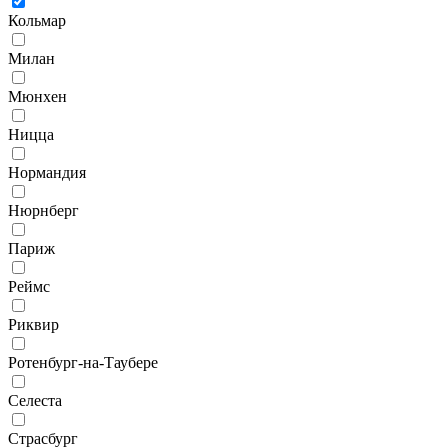
Кольмар
Милан
Мюнхен
Ницца
Нормандия
Нюрнберг
Париж
Реймс
Риквир
Ротенбург-на-Таубере
Селеста
Страсбург