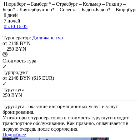
Нюрнберг – Бамберг* – Страсбург – Кольмар – Риквир –
Берн* - Лаутербруннен* – Селеста – Баден-Баден* – Вюрцбург
8 дней
7 ночей
05.10
16.05
Туроператор:
Дилижанс тур
от 2148
BYN
+ 250
BYN
Cтоимость тура
✓
Турпродукт
от 2148
BYN
(615 EUR)
✓
Туруслуга
250
BYN
Туруслуга - оказание информационных услуг и услуг
бронирования.
У некоторых туроператоров в стоимость туруслуги входит
транспортное обслуживание. Как правило, оплачивается в
первую очередь после оформления.
Подробнее