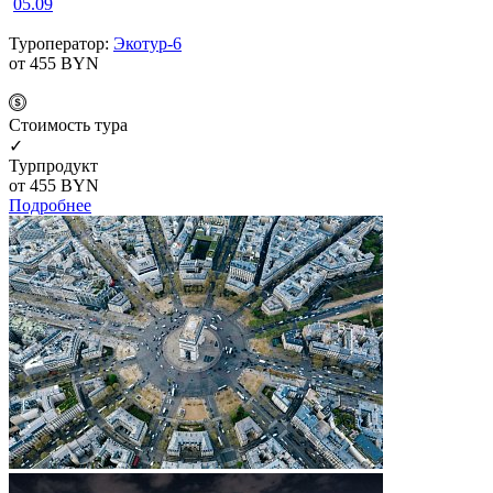
05.09
Туроператор:
Экотур-6
от 455
BYN
Cтоимость тура
✓
Турпродукт
от 455
BYN
Подробнее