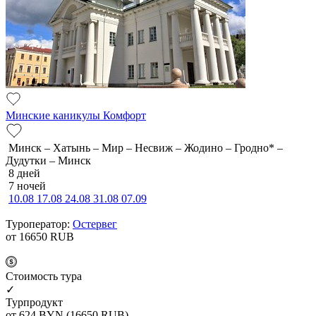
Минские каникулы Комфорт
Минск – Хатынь – Мир – Несвиж – Жодино – Гродно* –
Дудутки – Минск
8 дней
7 ночей
10.08
17.08
24.08
31.08
07.09
Туроператор:
Остервег
от 16650
RUB
Cтоимость тура
✓
Турпродукт
от 624
BYN
(16650 RUB)