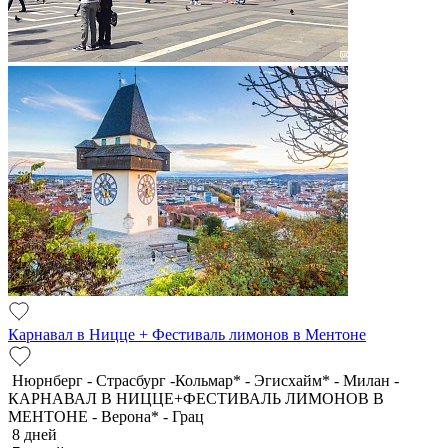
Карнавал в Ницце + Фестиваль лимонов в Ментоне
Нюрнберг - Страсбург -Кольмар* - Эгисхайм* - Милан -
КАРНАВАЛ В НИЦЦЕ+ФЕСТИВАЛЬ ЛИМОНОВ В
МЕНТОНЕ - Верона* - Грац
8 дней