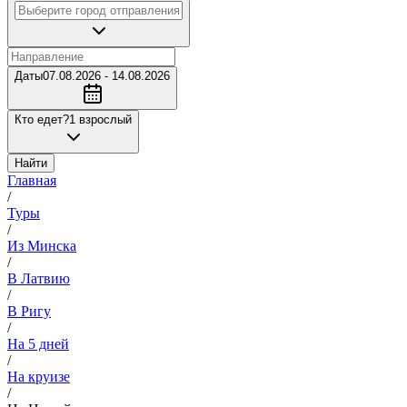
Даты
07.08.2026 - 14.08.2026
Кто едет?
1 взрослый
Найти
Главная
/
Туры
/
Из Минска
/
В Латвию
/
В Ригу
/
На 5 дней
/
На круизе
/