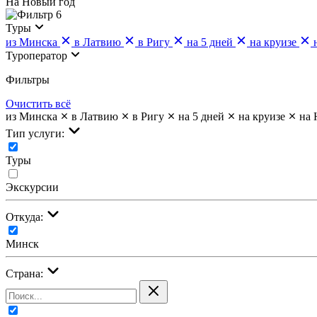
На Новый год
6
Туры
из Минска
в Латвию
в Ригу
на 5 дней
на круизе
Туроператор
Фильтры
Очистить всё
из Минска
в Латвию
в Ригу
на 5 дней
на круизе
на 
Тип услуги:
Туры
Экскурсии
Откуда:
Минск
Страна: