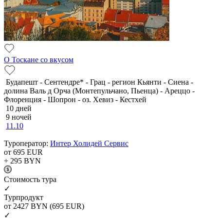
О Тоскане со вкусом
Будапешт - Сентендре* - Грац - регион Кьянти - Сиена -
долина Валь д Орча (Монтепульчано, Пьенца) - Ареццо -
Флоренция - Шопрон - оз. Хевиз - Кестхей
10 дней
9 ночей
11.10
Туроператор:
Интер Холидей Сервис
от 695
EUR
+ 295
BYN
Cтоимость тура
✓
Турпродукт
от 2427
BYN
(695 EUR)
✓