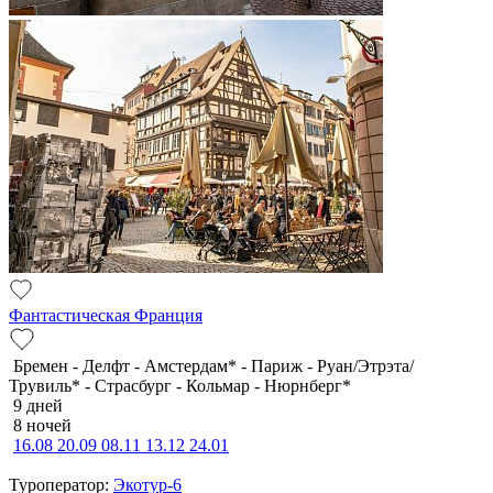
Фантастическая Франция
Бремен - Делфт - Амстердам* - Париж - Руан/Этрэта/
Трувиль* - Страсбург - Кольмар - Нюрнберг*
9 дней
8 ночей
16.08
20.09
08.11
13.12
24.01
Туроператор:
Экотур-6