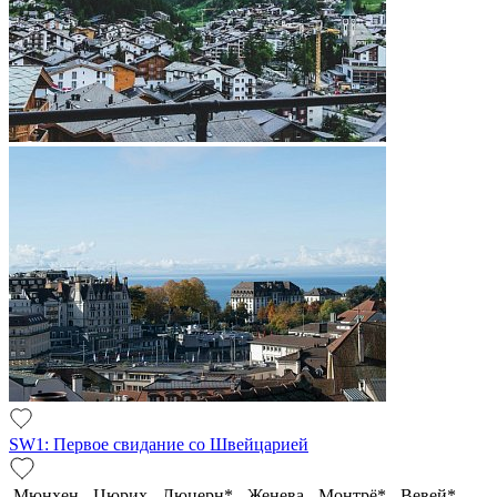
SW1: Первое свидание со Швейцарией
Мюнхен - Цюрих - Люцерн* - Женева - Монтрё* - Вевей* -