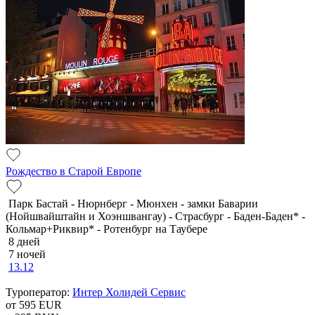
Рождество в Старой Европе
Парк Бастай - Нюрнберг - Мюнхен - замки Баварии
(Нойшвайштайн и Хоэншвангау) - Страсбург - Баден-Баден* -
Кольмар+Риквир* - Ротенбург на Таубере
8 дней
7 ночей
13.12
Туроператор:
Интер Холидей Сервис
от 595
EUR