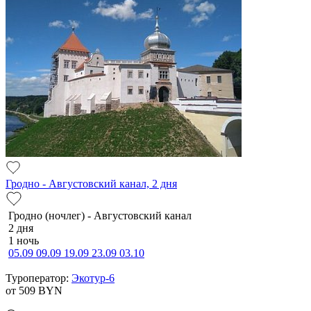
Гродно - Августовский канал, 2 дня
Гродно (ночлег) - Августовский канал
2 дня
1 ночь
05.09
09.09
19.09
23.09
03.10
Туроператор:
Экотур-6
от 509
BYN