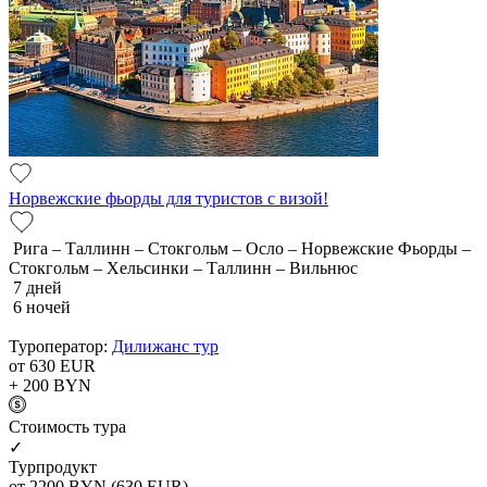
Норвежские фьорды для туристов с визой!
Рига – Таллинн – Стокгольм – Осло – Норвежские Фьорды –
Стокгольм – Хельсинки – Таллинн – Вильнюс
7 дней
6 ночей
Туроператор:
Дилижанс тур
от 630
EUR
+ 200
BYN
Cтоимость тура
✓
Турпродукт
от 2200
BYN
(630 EUR)