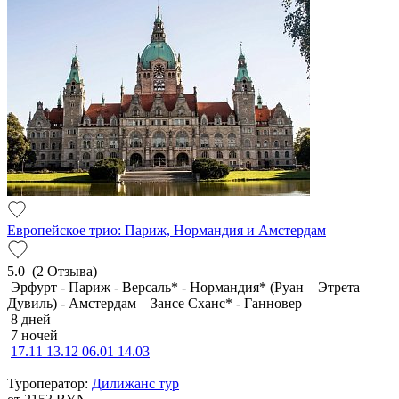
Европейское трио: Париж, Нормандия и Амстердам
5.0
(2 Отзыва)
Эрфурт - Париж - Версаль* - Нормандия* (Руан – Этрета –
Дувиль) - Амстердам – Зансе Сханс* - Ганновер
8 дней
7 ночей
17.11
13.12
06.01
14.03
Туроператор:
Дилижанс тур