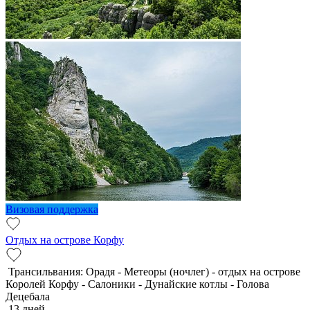
Визовая поддержка
Отдых на острове Корфу
Трансильвания: Орадя - Метеоры (ночлег) - отдых на острове
Королей Корфу - Салоники - Дунайские котлы - Голова
Децебала
13 дней