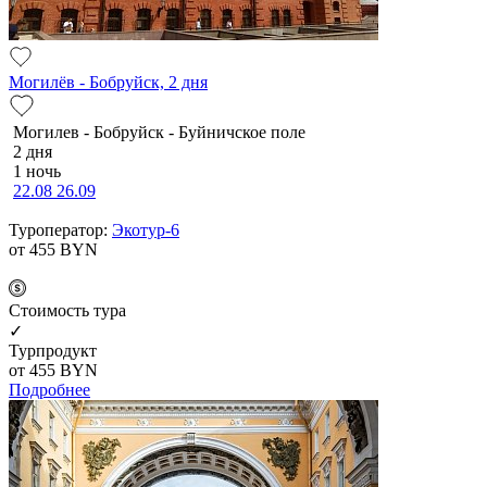
Могилёв - Бобруйск, 2 дня
Мо­ги­лев - Бобруйск - Буй­нич­ское по­ле
2 дня
1 ночь
22.08
26.09
Туроператор:
Экотур-6
от 455
BYN
Cтоимость тура
✓
Турпродукт
от 455
BYN
Подробнее