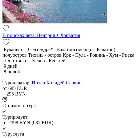
В поисках лета: Венгрия + Хорватия
Будапешт - Сентендре* - Балатонсемеш (оз. Балатон) -
полуостров Тихань - остров Крк - Пула - Ровинь - Хум - Риека
- Опатия - оз. Хевиз - Кестхей
9 дней
8 ночей
Туроператор:
Интер Холидей Сервис
от 685
EUR
+ 295
BYN
Cтоимость тура
✓
Турпродукт
от 2398
BYN
(685 EUR)
✓
Туруслуга