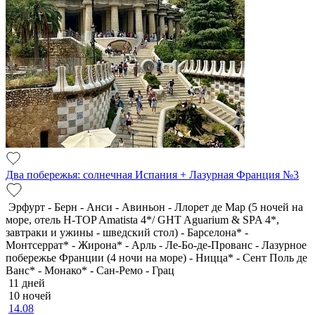
Два побережья: солнечная Испания + Лазурная Франция №3
Эрфурт - Берн - Анси - Авиньон - Ллорет де Мар (5 ночей на
море, отель H-TOP Amatista 4*/ GHT Aguarium & SPA 4*,
завтраки и ужины - шведский стол) - Барселона* -
Монтсеррат* - Жирона* - Арль - Ле-Бо-де-Прованс - Лазурное
побережье Франции (4 ночи на море) - Ницца* - Сент Поль де
Ванс* - Монако* - Сан-Ремо - Грац
11 дней
10 ночей
14.08