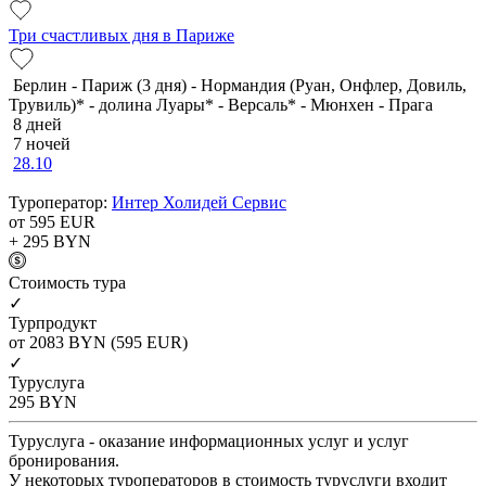
Три счастливых дня в Париже
Берлин - Париж (3 дня) - Нормандия (Руан, Онфлер, Довиль,
Трувиль)* - долина Луары* - Версаль* - Мюнхен - Прага
8 дней
7 ночей
28.10
Туроператор:
Интер Холидей Сервис
от 595
EUR
+ 295
BYN
Cтоимость тура
✓
Турпродукт
от 2083
BYN
(595 EUR)
✓
Туруслуга
295
BYN
Туруслуга - оказание информационных услуг и услуг
бронирования.
У некоторых туроператоров в стоимость туруслуги входит