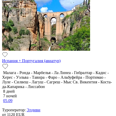
Испания + Португалия (авиатур)
Малага - Ронда - Марбелья - Ла Линеа - Гибралтар - Кадис -
Херес - Уэльва - Тавира - Фаро - Альбуфейра - Портимао -
Луле - Силвеш - Лагуш - Сагреш - Мыс Св. Викентия - Коста-
да-Капарика - Лиссабон
8 дней
7 ночей
05.09
Туроператор:
Элдиви
от 1120
EUR