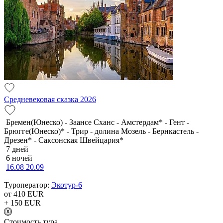
Средневековая сказка 2026
Бремен(Юнеско) - Заансе Сханс - Амстердам* - Гент -
Брюгге(Юнеско)* - Трир - долина Мозель - Бернкастель -
Дрезен* - Саксонская Швейцария*
7 дней
6 ночей
16.08
20.09
Туроператор:
Экотур-6
от 410
EUR
+ 150
EUR
Cтоимость тура