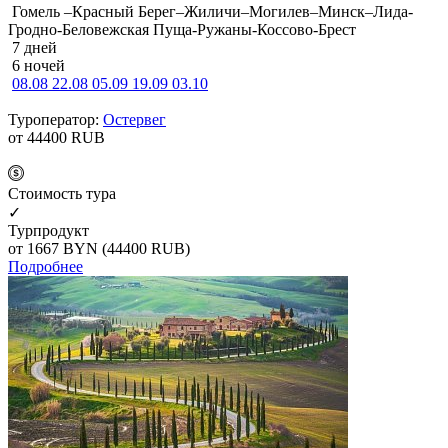
Гомель –Красный Берег–Жиличи–Могилев–Минск–Лида-
Гродно-Беловежская Пуща-Ружаны-Коссово-Брест
7 дней
6 ночей
08.08
22.08
05.09
19.09
03.10
Туроператор:
Остервег
от 44400
RUB
Cтоимость тура
✓
Турпродукт
от 1667
BYN
(44400 RUB)
Подробнее