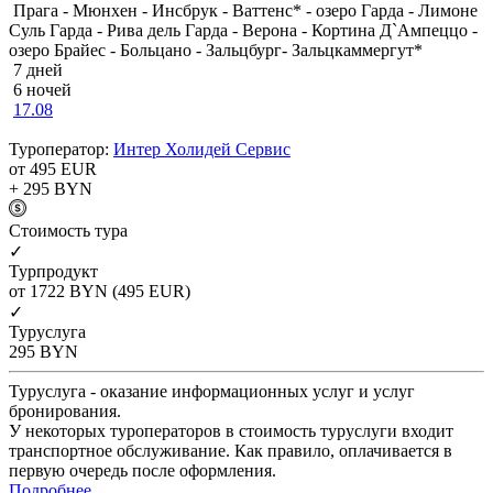
Прага - Мюнхен - Инсбрук - Ваттенс* - озеро Гарда - Лимоне
Суль Гарда - Рива дель Гарда - Верона - Кортина Д`Ампеццо -
озеро Брайес - Больцано - Зальцбург- Зальцкаммергут*
7 дней
6 ночей
17.08
Туроператор:
Интер Холидей Сервис
от 495
EUR
+ 295
BYN
Cтоимость тура
✓
Турпродукт
от 1722
BYN
(495 EUR)
✓
Туруслуга
295
BYN
Туруслуга - оказание информационных услуг и услуг
бронирования.
У некоторых туроператоров в стоимость туруслуги входит
транспортное обслуживание. Как правило, оплачивается в
первую очередь после оформления.
Подробнее