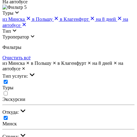
На автобусе
5
Туры
из Минска
в Польшу
в Клагенфурт
на 8 дней
на
автобусе
Тип
Туроператор
Фильтры
Очистить всё
из Минска
в Польшу
в Клагенфурт
на 8 дней
на
автобусе
Тип услуги:
Туры
Экскурсии
Откуда:
Минск
Страна: