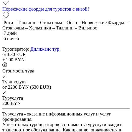
Норвежские фьорды для туристов с визой!
Рига – Таллинн – Стокгольм – Осло – Норвежские Фьорды –
Стокгольм – Хельсинки – Таллинн – Вильнюс
7 дней
6 ночей
Туроператор:
Дилижанс тур
от 630
EUR
+ 200
BYN
Cтоимость тура
✓
Турпродукт
от 2200
BYN
(630 EUR)
✓
Туруслуга
200
BYN
Туруслуга - оказание информационных услуг и услуг
бронирования.
У некоторых туроператоров в стоимость туруслуги входит
транспортное обслуживание. Как правило, оплачивается в