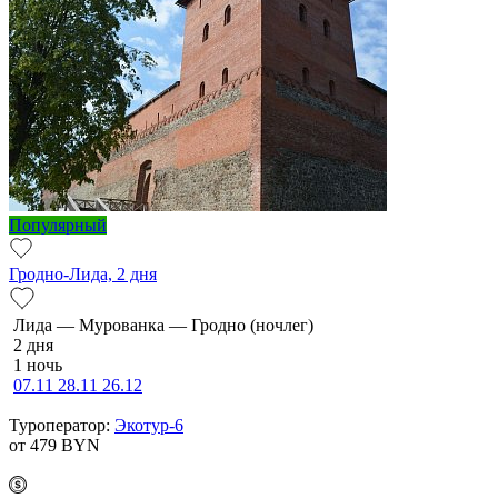
Популярный
Гродно-Лида, 2 дня
Ли­да — Мурованка — Грод­но (ночлег)
2 дня
1 ночь
07.11
28.11
26.12
Туроператор:
Экотур-6
от 479
BYN