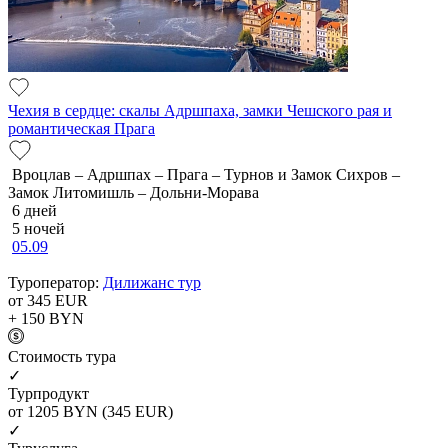
Чехия в сердце: скалы Адршпаха, замки Чешского рая и
романтическая Прага
Вроцлав – Адршпах – Прага – Турнов и Замок Сихров –
Замок Литомишль – Дольни-Морава
6 дней
5 ночей
05.09
Туроператор:
Дилижанс тур
от 345
EUR
+ 150
BYN
Cтоимость тура
✓
Турпродукт
от 1205
BYN
(345 EUR)
✓