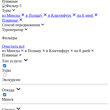
Пляжные
5
Туры
из Минска
в Польшу
в Клагенфурт
на 8 дней
Пляжные
Cпособ передвижения
Туроператор
Фильтры
Очистить всё
из Минска
в Польшу
в Клагенфурт
на 8 дней
Пляжные
Тип услуги:
Туры
Экскурсии
Откуда:
Минск
Страна: