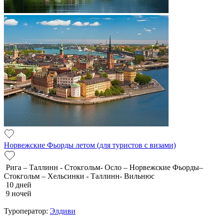
Норвежские Фьорды летом (для туристов с визами)
Рига – Таллинн - Стокгольм- Осло – Норвежские Фьорды–
Стокгольм – Хельсинки - Таллинн- Вильнюс
10 дней
9 ночей
Туроператор:
Элдиви