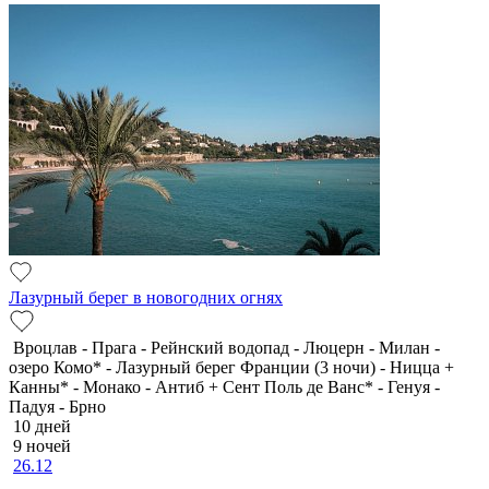
Лазурный берег в новогодних огнях
Вроцлав - Прага - Рейнский водопад - Люцерн - Милан -
озеро Комо* - Лазурный берег Франции (3 ночи) - Ницца +
Канны* - Монако - Антиб + Сент Поль де Ванс* - Генуя -
Падуя - Брно
10 дней
9 ночей
26.12