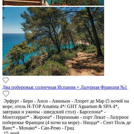
Два побережья: солнечная Испания + Лазурная Франция №1
Эрфурт - Берн - Анси - Авиньон - Ллорет де Мар (5 ночей на
море, отель H-TOP Amatista 4*/ GHT Aguarium & SPA 4*,
завтраки и ужины - шведский стол) - Барселона* -
Монтсеррат* - Жирона* - Перпиньян - порт Лекат - Лазурное
побережье Франции (4 ночи на море) - Ницца* - Сент Поль де
Ванс* - Монако* - Сан-Ремо - Грац
15 дней