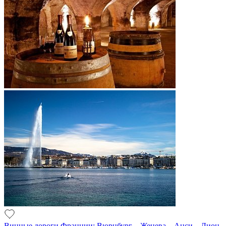
Винные дороги Франции: Вюрцбург – Женева – Анси – Лион