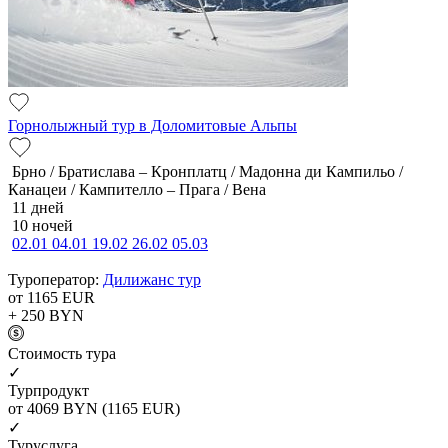
Горнолыжный тур в Доломитовые Альпы
Брно / Братислава – Кронплатц / Мадонна ди Кампильо /
Канацеи / Кампителло – Прага / Вена
11 дней
10 ночей
02.01
04.01
19.02
26.02
05.03
Туроператор:
Дилижанс тур
от 1165
EUR
+ 250
BYN
Cтоимость тура
✓
Турпродукт
от 4069
BYN
(1165 EUR)
✓
Туруслуга