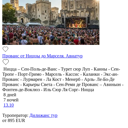
Прованс от Ниццы до Марселя. Авиатур
Ницца – Сен-Поль-де-Ванс - Турет сюр Луп - Канны - Сен-
Тропе - Порт-Гримо - Марсель - Кассис - Каланки - Экс-ан-
Прованс - Лурмарен - Ла Кост - Менерб - Арль- Ле-Бо-Де
Прованс - Карьеры Света - Сен-Реми де Прованс – Авиньон -
Фонтен-де-Воклюз - Иль Сюр Ля Сорг- Ницца
8 дней
7 ночей
13.10
Туроператор:
Дилижанс тур
от 895
EUR