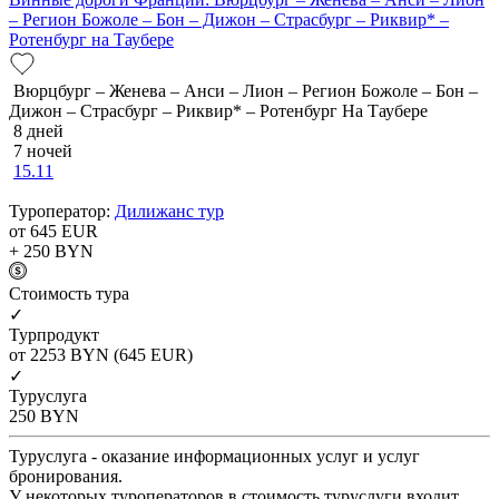
– Регион Божоле – Бон – Дижон – Страсбург – Риквир* –
Ротенбург на Таубере
Вюрцбург – Женева – Анси – Лион – Регион Божоле – Бон –
Дижон – Страсбург – Риквир* – Ротенбург На Таубере
8 дней
7 ночей
15.11
Туроператор:
Дилижанс тур
от 645
EUR
+ 250
BYN
Cтоимость тура
✓
Турпродукт
от 2253
BYN
(645 EUR)
✓
Туруслуга
250
BYN
Туруслуга - оказание информационных услуг и услуг
бронирования.
У некоторых туроператоров в стоимость туруслуги входит