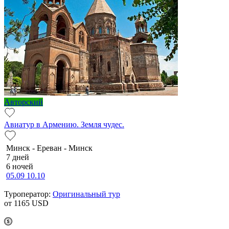
Авторский
Авиатур в Армению. Земля чудес.
Минск - Ереван - Минск
7 дней
6 ночей
05.09
10.10
Туроператор:
Оригинальный тур
от 1165
USD