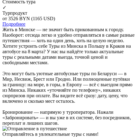
Cтоимость тура
✓
Турпродукт
от 3526
BYN
(1165 USD)
Подробнее
Жить в Минске — не значит быть прикованным к городу.
Наоборот: отсюда легко и удобно отправляться в самые разные
путешествия — хоть на один день, хоть на целую неделю.
Хотите устроить себе Туры из Минска в Польшу в Краков на
автобусе на 8 марта? У нас вы найдёте только актуальные
туры с реальными датами выезда, точной ценой и
свободными местами.
Это могут быть уютные автобусные туры по Беларуси — в
Мир, Несвиж, Брест или Гродно. Или полноценные путёвки
за границу: на море, в горы, в Европу — всё с выездом прямо
из Минска. Никаких «уточняйте по телефону», никаких
сюрпризов при оплате. Вы видите всё сразу: дату, цену, что
включено и сколько мест осталось.
Бронирование — напрямую у туроператора. Нажали
«Забронировать» — и вы уже в их системе, без посредников,
переплат и лишних шагов.
Отправляйтесь в увлекательные туры с нами!