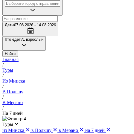
Даты
07.08.2026 - 14.08.2026
Кто едет?
1 взрослый
Найти
Главная
/
Туры
/
Из Минска
/
В Польшу
/
В Мерано
/
На 7 дней
4
Туры
из Минска
в Польшу
в Мерано
на 7 дней