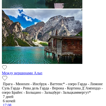
Между вершинами Альп
Прага - Мюнхен - Инсбрук - Ваттенс* - озеро Гарда - Лимоне
Суль Гарда - Рива дель Гарда - Верона - Кортина Д`Ампеццо -
озеро Брайес - Больцано - Зальцбург- Зальцкаммергут*
7 дней
6 ночей
17.08