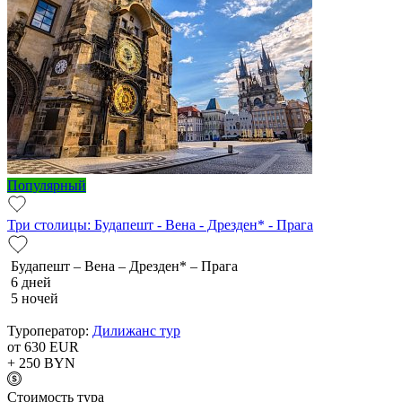
Популярный
Три столицы: Будапешт - Вена - Дрезден* - Прага
Будапешт – Вена – Дрезден* – Прага
6 дней
5 ночей
Туроператор:
Дилижанс тур
от 630
EUR
+ 250
BYN
Cтоимость тура