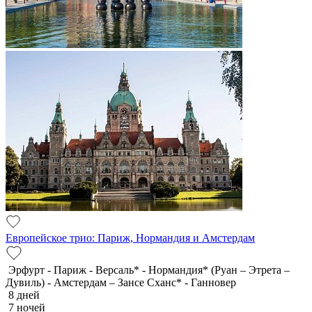
Европейское трио: Париж, Нормандия и Амстердам
Эрфурт - Париж - Версаль* - Нормандия* (Руан – Этрета –
Дувиль) - Амстердам – Зансе Сханс* - Ганновер
8 дней
7 ночей