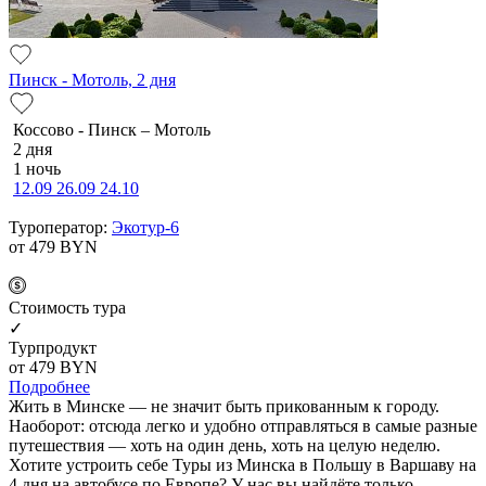
Пинск - Мотоль, 2 дня
Коссово - Пинск – Мотоль
2 дня
1 ночь
12.09
26.09
24.10
Туроператор:
Экотур-6
от 479
BYN
Cтоимость тура
✓
Турпродукт
от 479
BYN
Подробнее
Жить в Минске — не значит быть прикованным к городу.
Наоборот: отсюда легко и удобно отправляться в самые разные
путешествия — хоть на один день, хоть на целую неделю.
Хотите устроить себе Туры из Минска в Польшу в Варшаву на
4 дня на автобусе по Европе? У нас вы найдёте только