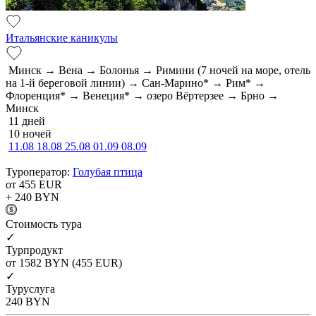
Итальянские каникулы
Минск → Вена → Болонья → Римини (7 ночей на море, отель
на 1-й береговой линии) → Сан-Марино* → Рим* →
Флоренция* → Венеция* → озеро Вёртерзее → Брно →
Минск
11 дней
10 ночей
11.08
18.08
25.08
01.09
08.09
Туроператор:
Голубая птица
от 455
EUR
+ 240
BYN
Cтоимость тура
✓
Турпродукт
от 1582
BYN
(455 EUR)
✓
Туруслуга
240
BYN