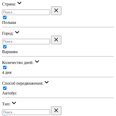
Страна:
Польша
Город:
Варшава
Количество дней:
4 дня
Cпособ передвижения:
Автобус
Тип: