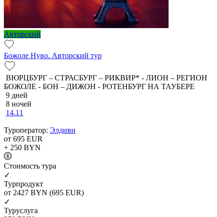
Авторский
Божоле Нуво. Авторский тур
ВЮРЦБУРГ – СТРАСБУРГ – РИКВИР* - ЛИОН – РЕГИОН
БОЖОЛЕ - БОН – ДИЖОН - РОТЕНБУРГ НА ТАУБЕРЕ
9 дней
8 ночей
14.11
Туроператор:
Элдиви
от 695
EUR
+ 250
BYN
Cтоимость тура
✓
Турпродукт
от 2427
BYN
(695 EUR)
✓
Туруслуга