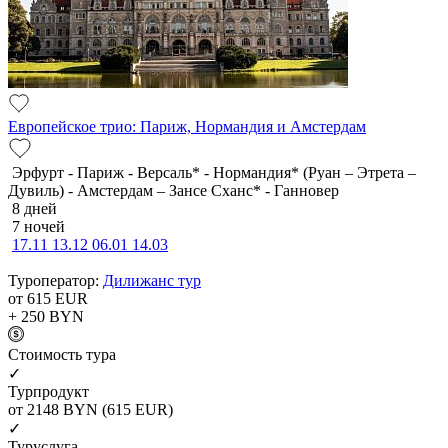
Европейское трио: Париж, Нормандия и Амстердам
Эрфурт - Париж - Версаль* - Нормандия* (Руан – Этрета –
Дувиль) - Амстердам – Зансе Сханс* - Ганновер
8 дней
7 ночей
17.11
13.12
06.01
14.03
Туроператор:
Дилижанс тур
от 615
EUR
+ 250
BYN
Cтоимость тура
✓
Турпродукт
от 2148
BYN
(615 EUR)
✓
Туруслуга