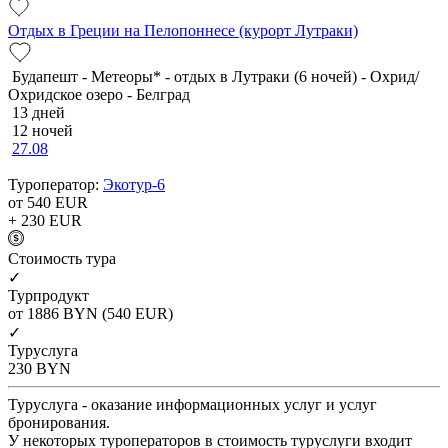
Отдых в Греции на Пелопоннесе (курорт Лутраки)
Будапешт - Метеоры* - отдых в Лутраки (6 ночей) - Охрид/
Охридское озеро - Белград
13 дней
12 ночей
27.08
Туроператор:
Экотур-6
от 540
EUR
+ 230
EUR
Cтоимость тура
✓
Турпродукт
от 1886
BYN
(540 EUR)
✓
Туруслуга
230
BYN
Туруслуга - оказание информационных услуг и услуг
бронирования.
У некоторых туроператоров в стоимость туруслуги входит