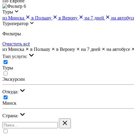
По Европе
6
Туры
из Минска
в Польшу
в Верону
на 7 дней
на автобус
Туроператор
Фильтры
Очистить всё
из Минска
в Польшу
в Верону
на 7 дней
на автобусе
Тип услуги:
Туры
Экскурсии
Откуда:
Минск
Страна: