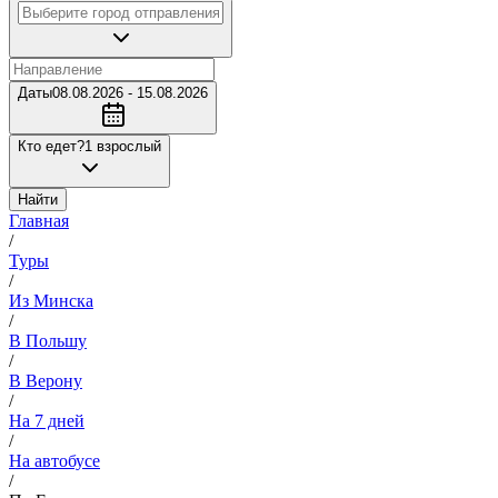
Даты
08.08.2026 - 15.08.2026
Кто едет?
1 взрослый
Найти
Главная
/
Туры
/
Из Минска
/
В Польшу
/
В Верону
/
На 7 дней
/
На автобусе
/