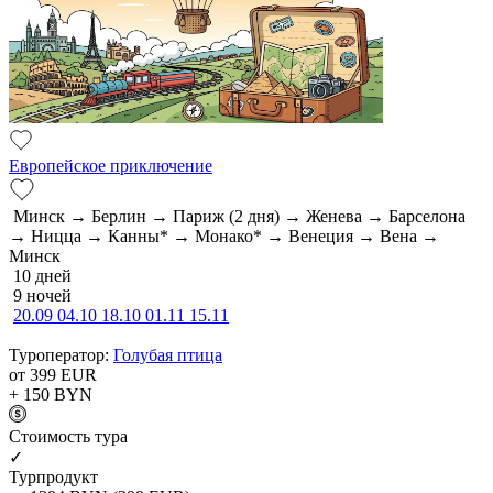
Европейское приключение
Минск → Берлин → Париж (2 дня) → Женева → Барселона
→ Ницца → Канны* → Монако* → Венеция → Вена →
Минск
10 дней
9 ночей
20.09
04.10
18.10
01.11
15.11
Туроператор:
Голубая птица
от 399
EUR
+ 150
BYN
Cтоимость тура
✓
Турпродукт