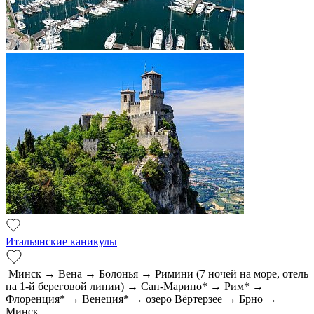
Итальянские каникулы
Минск → Вена → Болонья → Римини (7 ночей на море, отель
на 1-й береговой линии) → Сан-Марино* → Рим* →
Флоренция* → Венеция* → озеро Вёртерзее → Брно →
Минск