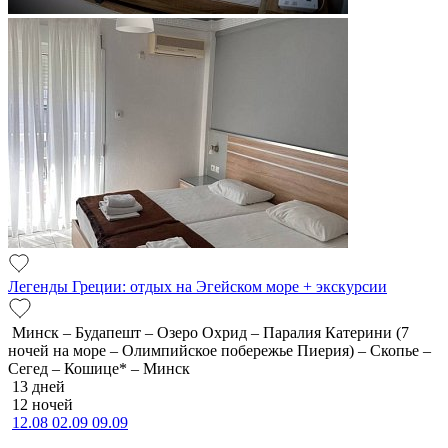
Легенды Греции: отдых на Эгейском море + экскурсии
Минск – Будапешт – Озеро Охрид – Паралия Катерини (7
ночей на море – Олимпийское побережье Пиерия) – Скопье –
Сегед – Кошице* – Минск
13 дней
12 ночей
12.08
02.09
09.09