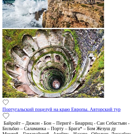
Португальский поцелуй на краю Европы. Авторский тур
Байройт – Дижон - Бон – Перигё - Биарриц - Сан Себастьян -
Бильбао – Саламанка – Порту – Брага* – Бом Жезуш ду
Монте* – Гимарайнш* - Авейру – Назаре - Обидуш -Лиссабон