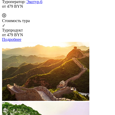
Туроператор:
Экотур-6
от 479
BYN
Cтоимость тура
✓
Турпродукт
от 479
BYN
Подробнее