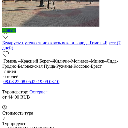
Новый
Беларусь: путешествие сквозь века и города Гомель-Брест (7
дней)
Гомель –Красный Берег–Жиличи–Могилев–Минск–Лида-
Гродно-Беловежская Пуща-Ружаны-Коссово-Брест
7 дней
6 ночей
08.08
22.08
05.09
19.09
03.10
Туроператор:
Остервег
от 44400
RUB
Cтоимость тура
✓
Турпродукт