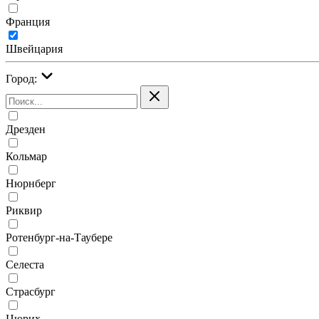
Франция
Швейцария
Город:
Дрезден
Кольмар
Нюрнберг
Риквир
Ротенбург-на-Таубере
Селеста
Страсбург
Цюрих