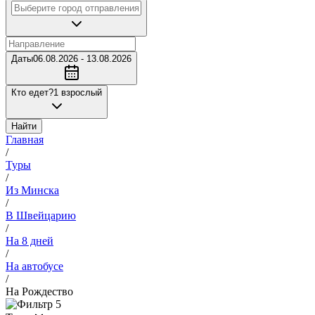
Даты
06.08.2026 - 13.08.2026
Кто едет?
1 взрослый
Найти
Главная
/
Туры
/
Из Минска
/
В Швейцарию
/
На 8 дней
/
На автобусе
/
На Рождество
5