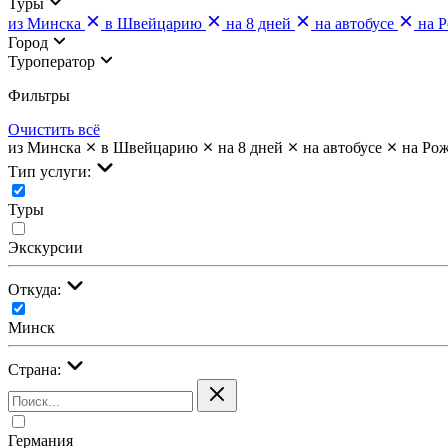
Туры
из Минска
в Швейцарию
на 8 дней
на автобусе
на 
Город
Туроператор
Фильтры
Очистить всё
из Минска
в Швейцарию
на 8 дней
на автобусе
на Ро
Тип услуги:
Туры
Экскурсии
Откуда:
Минск
Страна:
Германия