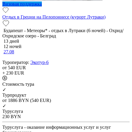
Визовая поддержка
Отдых в Греции на Пелопоннесе (курорт Лутраки)
Будапешт - Метеоры* - отдых в Лутраки (6 ночей) - Охрид/
Охридское озеро - Белград
13 дней
12 ночей
27.08
Туроператор:
Экотур-6
от 540
EUR
+ 230
EUR
Cтоимость тура
✓
Турпродукт
от 1886
BYN
(540 EUR)
✓
Туруслуга
230
BYN
Туруслуга - оказание информационных услуг и услуг