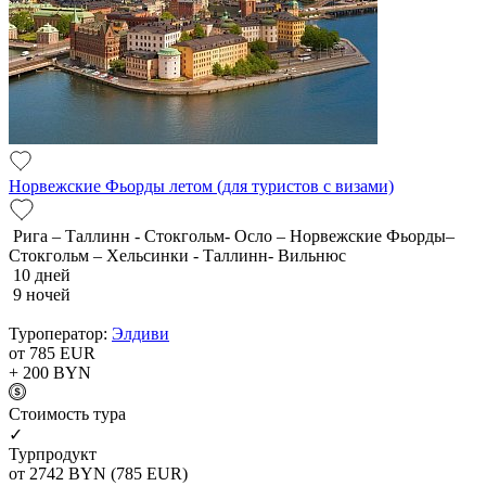
Норвежские Фьорды летом (для туристов с визами)
Рига – Таллинн - Стокгольм- Осло – Норвежские Фьорды–
Стокгольм – Хельсинки - Таллинн- Вильнюс
10 дней
9 ночей
Туроператор:
Элдиви
от 785
EUR
+ 200
BYN
Cтоимость тура
✓
Турпродукт
от 2742
BYN
(785 EUR)