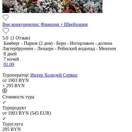
Вне конкуренции: Франция + Швейцария
5.0
(1 Отзыв)
Бамберг - Париж (2 дня) - Берн - Интерлакен - долина
Лаутербруннен - Люцерн - Рейнский водопад - Мюнхен
8 дней
7 ночей
01.09
Туроператор:
Интер Холидей Сервис
от 1903
BYN
+ 295
BYN
Cтоимость тура
✓
Турпродукт
от 1903
BYN
(545 EUR)
✓
Туруслуга
295
BYN