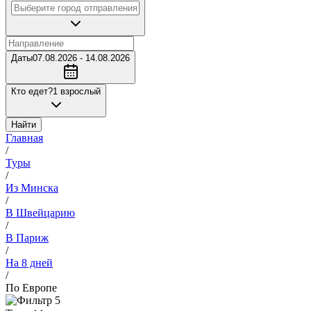
Даты
07.08.2026 - 14.08.2026
Кто едет?
1 взрослый
Найти
Главная
/
Туры
/
Из Минска
/
В Швейцарию
/
В Париж
/
На 8 дней
/
По Европе
5