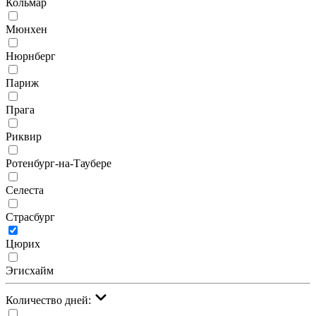
Кольмар
Мюнхен
Нюрнберг
Париж
Прага
Риквир
Ротенбург-на-Таубере
Селеста
Страсбург
Цюрих
Эгисхайм
Количество дней: