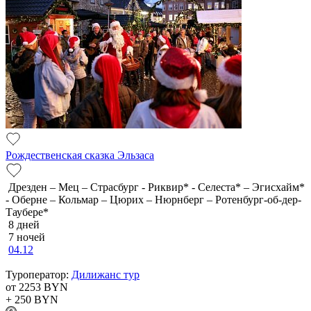
Рождественская сказка Эльзаса
Дрезден – Мец – Страсбург - Риквир* - Селеста* – Эгисхайм*
- Оберне – Кольмар – Цюрих – Нюрнберг – Ротенбург-об-дер-
Таубере*
8 дней
7 ночей
04.12
Туроператор:
Дилижанс тур
от 2253
BYN
+ 250
BYN