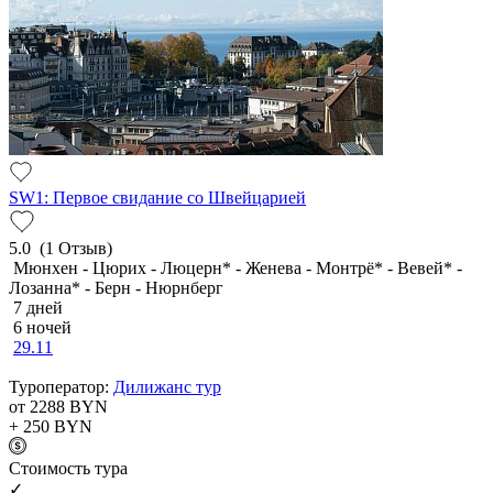
SW1: Первое свидание со Швейцарией
5.0
(1 Отзыв)
Мюнхен - Цюрих - Люцерн* - Женева - Монтрё* - Вевей* -
Лозанна* - Берн - Нюрнберг
7 дней
6 ночей
29.11
Туроператор:
Дилижанс тур
от 2288
BYN
+ 250
BYN
Cтоимость тура
✓