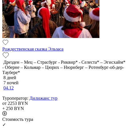
Рождественская сказка Эльзаса
Дрезден – Мец – Страсбург - Риквир* - Селеста* – Эгисхайм*
- Оберне – Кольмар – Цюрих – Нюрнберг – Ротенбург-об-дер-
Таубере*
8 дней
7 ночей
04.12
Туроператор:
Дилижанс тур
от 2253
BYN
+ 250
BYN
Cтоимость тура
✓