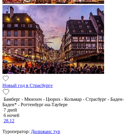
Новый год в Страсбурге
Бамберг - Мюнхен - Цюрих - Кольмар - Страсбург - Баден-
Баден* - Роттенбург-на-Таубере
7 дней
6 ночей
28.12
Туроператор:
Дилижанс тур