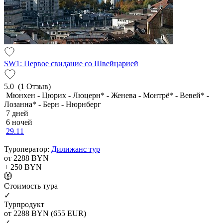
SW1: Первое свидание со Швейцарией
5.0
(1 Отзыв)
Мюнхен - Цюрих - Люцерн* - Женева - Монтрё* - Вевей* -
Лозанна* - Берн - Нюрнберг
7 дней
6 ночей
29.11
Туроператор:
Дилижанс тур
от 2288
BYN
+ 250
BYN
Cтоимость тура
✓
Турпродукт
от 2288
BYN
(655 EUR)
✓