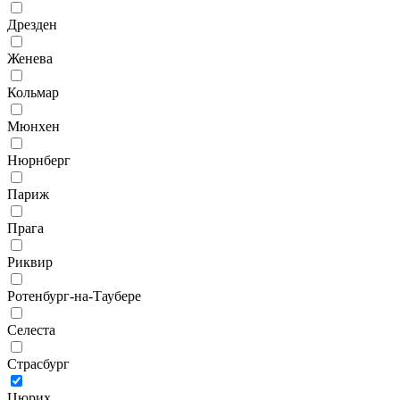
Дрезден
Женева
Кольмар
Мюнхен
Нюрнберг
Париж
Прага
Риквир
Ротенбург-на-Таубере
Селеста
Страсбург
Цюрих