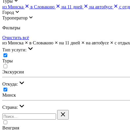
Туры
из Минска
в Словакию
на 11 дней
на автобусе
с от
Город
Туроператор
Фильтры
Очистить всё
из Минска
в Словакию
на 11 дней
на автобусе
с отдых
Тип услуги:
Туры
Экскурсии
Откуда:
Минск
Страна:
Венгрия